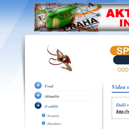
Videa s
Úvod
Aktuality
Další 
O oddíle
http:/
Trenérky
Závodnice