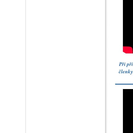
Při př
členky