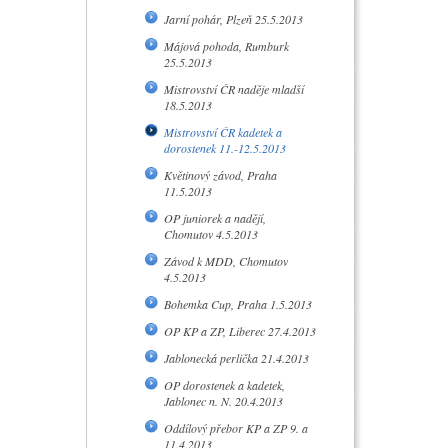
Jarní pohár, Plzeň 25.5.2013
Májová pohoda, Rumburk
25.5.2013
Mistrovství ČR naděje mladší
18.5.2013
Mistrovství ČR kadetek a
dorostenek 11.-12.5.2013
Květinový závod, Praha
11.5.2013
OP juniorek a nadějí,
Chomutov 4.5.2013
Závod k MDD, Chomutov
4.5.2013
Bohemka Cup, Praha 1.5.2013
OP KP a ZP, Liberec 27.4.2013
Jablonecká perlička 21.4.2013
OP dorostenek a kadetek,
Jablonec n. N. 20.4.2013
Oddílový přebor KP a ZP 9. a
11.4.2013