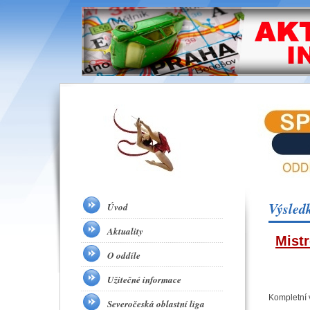
Výsled
Úvod
Aktuality
Mistr
O oddíle
Užitečné informace
Kompletní 
Severočeská oblastní liga