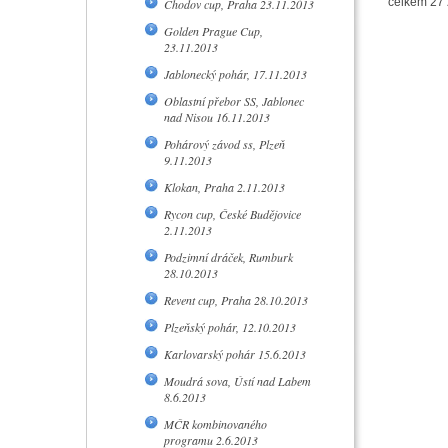
celkem 27 
Chodov cup, Praha 23.11.2013
Golden Prague Cup,
23.11.2013
Jablonecký pohár, 17.11.2013
Oblastní přebor SS, Jablonec
nad Nisou 16.11.2013
Pohárový závod ss, Plzeň
9.11.2013
Klokan, Praha 2.11.2013
Rycon cup, České Budějovice
2.11.2013
Podzimní dráček, Rumburk
28.10.2013
Revent cup, Praha 28.10.2013
Plzeňský pohár, 12.10.2013
Karlovarský pohár 15.6.2013
Moudrá sova, Ústí nad Labem
8.6.2013
MČR kombinovaného
programu 2.6.2013