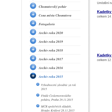
Umístění n
Chomutovský pohár
Kadetky
Cena města Chomutova
celkem 14 
Fotogalerie
Archiv roku 2020
Archiv roku 2019
Archiv roku 2018
Kadetky 
Archiv roku 2017
celkem 12 
Archiv roku 2016
Archiv roku 2015
Vyhodnocení závodnic za rok
2015
Finále Českomoravského
poháru, Praha 29.11.2015
MČR společných skladeb,
Hradec Králové 28.11.2015