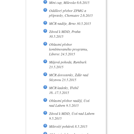
Mini cup, Milevsko 6.6.2015
Oddílový přebor ZPMG a
přípravky, Chomutov 2.6.2015
MČR naděje, Brno 30.5.2015
Závod k MDD, Praha
30.5.2015
Oblastní přebor
kombinovaného programu,
Liberec 24.5.2015
Májová pohoda, Rumburk
23.5.2015
MČR dorostenky, Žďár nad
Sázavou 23.5.2015
MČR kadetky, Třebíč
16.-17.5.2015
Oblastní přebor nadějí, Ústí
nad Labem 9.5.2015
Závod k MDD, Ústí nad Labem
9.5.2015
Milevský pohárek 8.5.2015