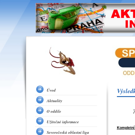
Výsled
Úvod
Aktuality
O oddíle
Užitečné informace
Kompletní
Severočeská oblastní liga