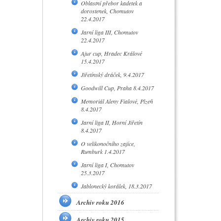
Oblastní přebor kadetek a
dorostenek, Chomutov
22.4.2017
Jarní liga III, Chomutov
22.4.2017
Ajur cup, Hradec Králové
15.4.2017
Jiřetínský dráček, 9.4.2017
Goodwill Cup, Praha 8.4.2017
Memoriál Aleny Fialové, Plzeň
8.4.2017
Jarní liga II, Horní Jiřetín
8.4.2017
O velikonočního zajíce,
Rumburk 1.4.2017
Jarní liga I, Chomutov
25.3.2017
Jablonecký korálek, 18.3.2017
Archiv roku 2016
Archiv roku 2015