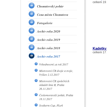
celkem 19 
Chomutovský pohár
Cena města Chomutova
Fotogalerie
Archiv roku 2020
Archiv roku 2019
Archiv roku 2018
Kadetky 
celkem 17 
Archiv roku 2017
Vyhodnocení za rok 2017
Mistrovství ČR dvojic a trojic,
Vyškov 2.12.2017
Mistrovství ČR společných
skladeb linie B, Praha
26.11.2017
Českomoravský pohár, Praha
18.11.2017
Systherm Cup, Plzeň