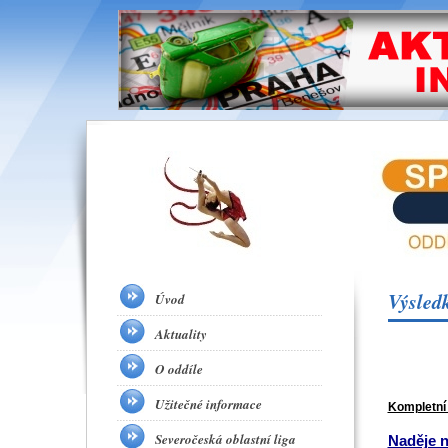
Výsled
Úvod
Aktuality
O oddíle
Užitečné informace
Kompletní
Severočeská oblastní liga
Naděje n