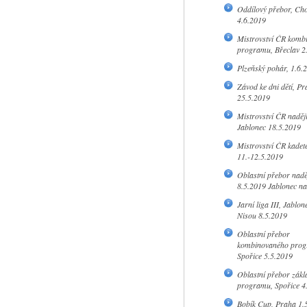
Oddílový přebor, Ch
4.6.2019
Mistrovství ČR komb
programu, Břeclav 2
Plzeňský pohár, 1.6.
Závod ke dni dětí, Pr
25.5.2019
Mistrovství ČR naděj
Jablonec 18.5.2019
Mistrovství ČR kadet
11.-12.5.2019
Oblastní přebor naděj
8.5.2019 Jablonec n
Jarní liga III, Jablon
Nisou 8.5.2019
Oblastní přebor
kombinovaného prog
Spořice 5.5.2019
Oblastní přebor zákl
programu, Spořice 4
Bobík Cup, Praha 1.