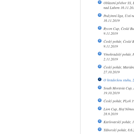
Oblastní přebor SS, 
nad Labem 16.11.20
Podzimní liga, Ústí 
16.11.2019
Rycon Cup, České Bu
9.11.2019
Český pohár, České B
9.11.2019
Vinohradský pohár, 
2.11.2019
Český pohár, Marián
27.10.2019
O hradeckou stuhu, 
South Moravia Cup, 
19.10.2019
Český pohár, Plzeň 1
Lion Cup, Hof Něme
28.9.2019
Karlovarský pohár, 
Táborský pohár, 8.6.