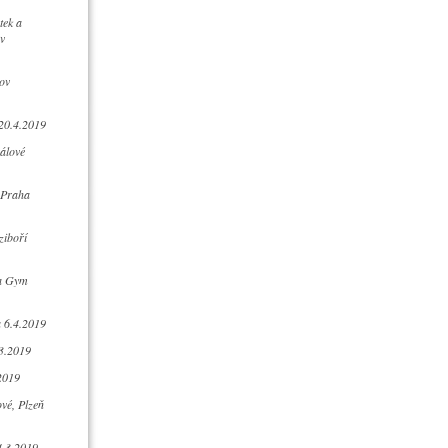
tek a
v
ov
 20.4.2019
álové
 Praha
ziboří
la Gym
 6.4.2019
3.2019
2019
vé, Plzeň
4.3.2019