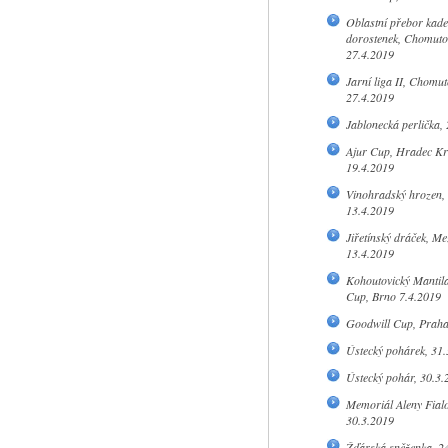
Oblastní přebor kade
dorostenek, Chomuto
27.4.2019
Jarní liga II, Chomut
27.4.2019
Jablonecká perlička,
Ajur Cup, Hradec Kr
19.4.2019
Vinohradský hrozen,
13.4.2019
Jiřetínský dráček, Me
13.4.2019
Kohoutovický Manti
Cup, Brno 7.4.2019
Goodwill Cup, Praha
Ústecký pohárek, 31.
Ústecký pohár, 30.3.
Memoriál Aleny Fialo
30.3.2019
Žďárská sněženka, 2