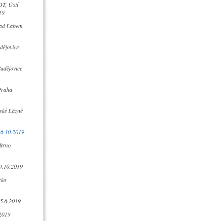
DT, Ústí
19
nad Labem
dějovice
udějovice
Praha
ské Lázně
26.10.2019
Brno
9.10.2019
cko
15.6.2019
2019