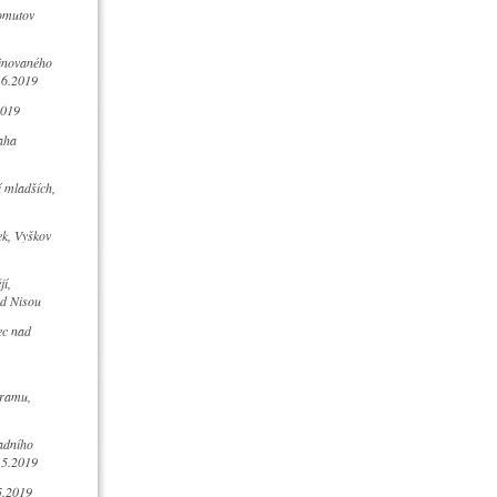
omutov
inovaného
.6.2019
2019
aha
í mladších,
ek, Vyškov
í,
ad Nisou
ec nad
ramu,
adního
.5.2019
5.2019