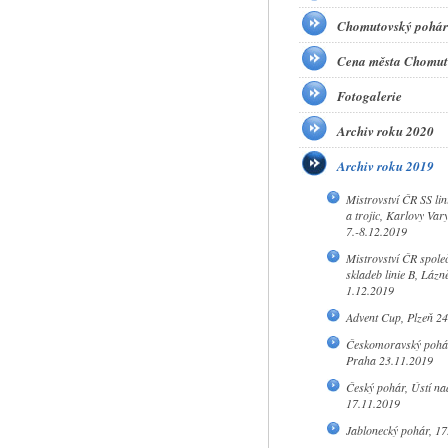
Chomutovský pohár
Cena města Chomut
Fotogalerie
Archiv roku 2020
Archiv roku 2019
Mistrovství ČR SS lini
a trojic, Karlovy Var
7.-8.12.2019
Mistrovství ČR spole
skladeb linie B, Lázn
1.12.2019
Advent Cup, Plzeň 2
Českomoravský pohár 
Praha 23.11.2019
Český pohár, Ústí n
17.11.2019
Jablonecký pohár, 17