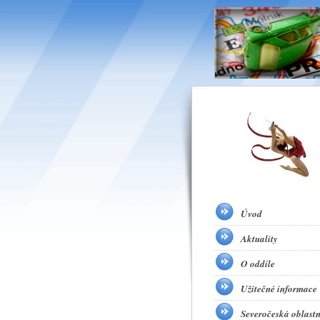
Úvod
Aktuality
O oddíle
Užitečné informace
Severočeská oblastn