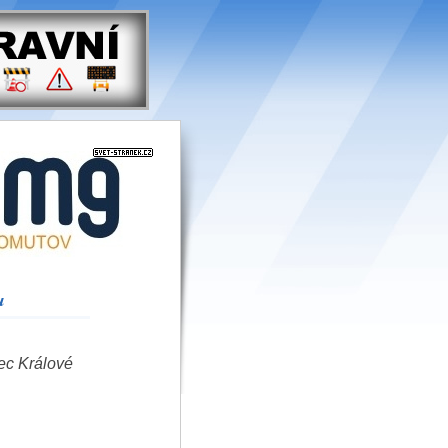
u
ec Králové