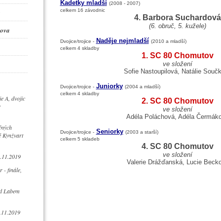
Kadetky mladší
(2008 - 2007)
celkem 16 závodnic
4. Barbora Suchardová
(6. obruč, 5. kužele)
ova
Naděje nejmladší
Dvojice/trojice -
(2010 a mladší)
celkem 4 skladby
1. SC 80 Chomutov
ve složení
Sofie Nastoupilová, Natálie Souč
Juniorky
Dvojice/trojice -
(2004 a mladší)
celkem 4 skladby
e A, dvojic
2. SC 80 Chomutov
y
ve složení
Adéla Poláchová, Adéla Čermák
čných
Seniorky
Dvojice/trojice -
(2003 a starší)
ě Kynžvart
celkem 5 skladeb
4. SC 80 Chomutov
ve složení
4.11.2019
Valerie Drážďanská, Lucie Beck
- finále,
ad Labem
.11.2019