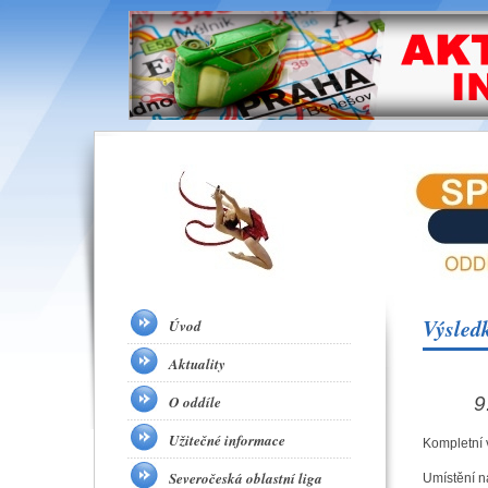
Výsled
Úvod
Aktuality
O oddíle
9
Užitečné informace
Kompletní 
Severočeská oblastní liga
Umístění n