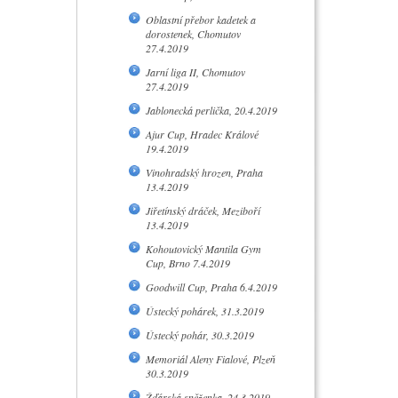
Oblastní přebor kadetek a
dorostenek, Chomutov
27.4.2019
Jarní liga II, Chomutov
27.4.2019
Jablonecká perlička, 20.4.2019
Ajur Cup, Hradec Králové
19.4.2019
Vinohradský hrozen, Praha
13.4.2019
Jiřetínský dráček, Meziboří
13.4.2019
Kohoutovický Mantila Gym
Cup, Brno 7.4.2019
Goodwill Cup, Praha 6.4.2019
Ústecký pohárek, 31.3.2019
Ústecký pohár, 30.3.2019
Memoriál Aleny Fialové, Plzeň
30.3.2019
Žďárská sněženka, 24.3.2019