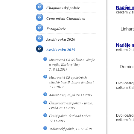
Naděje n
Chomutovský pohár
celkem 2 s
Cena města Chomutova
Fotogalerie
Linhar
Archiv roku 2020
Naděje m
Archiv roku 2019
celkem 2 s
Mistrovství ČR SS linie A, dvojic
a trojic, Karlovy Vary
Domini
7.-8.12.2019
Mistrovství ČR společných
skladeb linie B, Lázně Kynžvart
Dvojice/troj
1.12.2019
celkem 3 s
Advent Cup, Plzeň 24.11.2019
Českomoravský pohár - finále,
Praha 23.11.2019
Český pohár, Ústí nad Labem
Dvojice/troj
celkem 9 s
17.11.2019
Jablonecký pohár, 17.11.2019