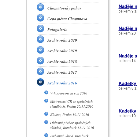
Naděje n
Chomutovský pohár
celkem 9 z
Cena města Chomutova
Naděje m
Fotogalerie
celkem 20 
Archiv roku 2020
Archiv roku 2019
Naděje s
Archiv roku 2018
celkem 14 
Archiv roku 2017
Archiv roku 2016
Kadetky
celkem 8 z
Vyhodnocení za rok 2016
Mistrovství ČR ve společných
skladbách, Praha 26.11.2016
Kadetky
Klokan, Praha 19.11.2016
celkem 10 
Oblastní přebor společných
skladeb, Rumburk 12.11.2016
Podzimní závod, Rumburk