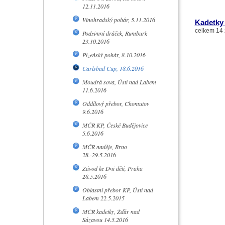
12.11.2016
Vinohradský pohár, 5.11.2016
Kadetky 
celkem 14 
Podzimní dráček, Rumburk
23.10.2016
Plzeňský pohár, 8.10.2016
Carlsbad Cup, 18.6.2016
Moudrá sova, Ústí nad Labem
11.6.2016
Oddílový přebor, Chomutov
9.6.2016
MČR KP, České Budějovice
5.6.2016
MČR naděje, Brno
28.-29.5.2016
Závod ke Dni dětí, Praha
28.5.2016
Oblastní přebor KP, Ústí nad
Labem 22.5.2015
MČR kadetky, Žďár nad
Sázavou 14.5.2016