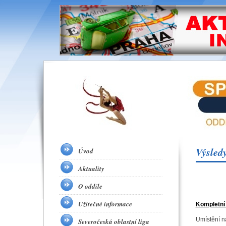
Výsledy
Úvod
Aktuality
O oddíle
Užitečné informace
Kompletní
Umístění n
Severočeská oblastní liga