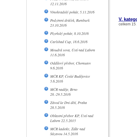
12.11.2016
Vinohradský pohár, 5.11.2016
V. kateg
Podzimní dráček, Rumburk
celkem 15 
23.10.2016
Plzeňský pohár, 8.10.2016
Carlsbad Cup, 18.6.2016
Moudrá sova, Ústí nad Labem
11.6.2016
Oddílový přebor, Chomutov
9.6.2016
MČR KP, České Budějovice
5.6.2016
MČR naděje, Brno
28.-29.5.2016
Závod ke Dni dětí, Praha
28.5.2016
Oblastní přebor KP, Ústí nad
Labem 22.5.2015
MČR kadetky, Žďár nad
Sázavou 14.5.2016