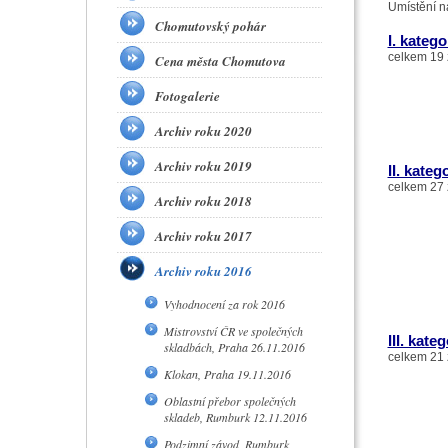
Umístění n
Chomutovský pohár
I. katego
celkem 19 
Cena města Chomutova
Fotogalerie
Archiv roku 2020
Archiv roku 2019
II. kateg
celkem 27 
Archiv roku 2018
Archiv roku 2017
Archiv roku 2016
Vyhodnocení za rok 2016
Mistrovství ČR ve společných
III. kate
skladbách, Praha 26.11.2016
celkem 21 
Klokan, Praha 19.11.2016
Oblastní přebor společných
skladeb, Rumburk 12.11.2016
Podzimní závod, Rumburk