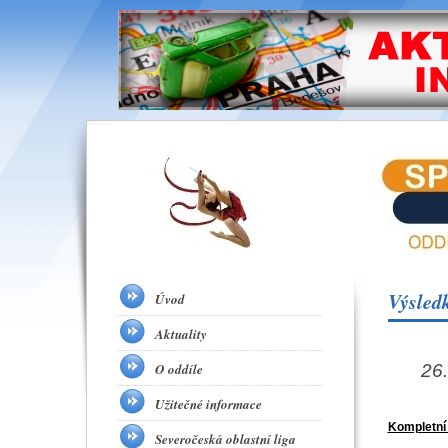
Výsled
Úvod
Aktuality
O oddíle
26
Užitečné informace
Kompletní
Severočeská oblastní liga