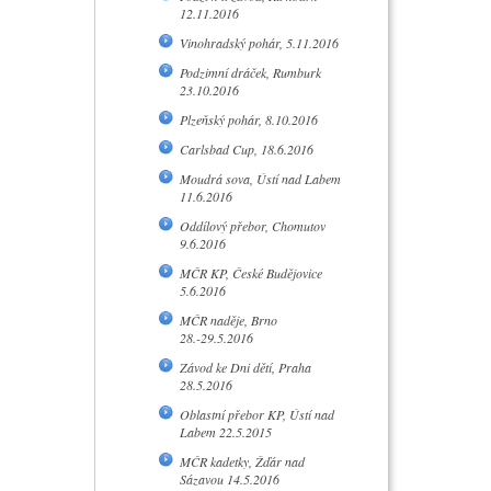
12.11.2016
Vinohradský pohár, 5.11.2016
Podzimní dráček, Rumburk
23.10.2016
Plzeňský pohár, 8.10.2016
Carlsbad Cup, 18.6.2016
Moudrá sova, Ústí nad Labem
11.6.2016
Oddílový přebor, Chomutov
9.6.2016
MČR KP, České Budějovice
5.6.2016
MČR naděje, Brno
28.-29.5.2016
Závod ke Dni dětí, Praha
28.5.2016
Oblastní přebor KP, Ústí nad
Labem 22.5.2015
MČR kadetky, Žďár nad
Sázavou 14.5.2016