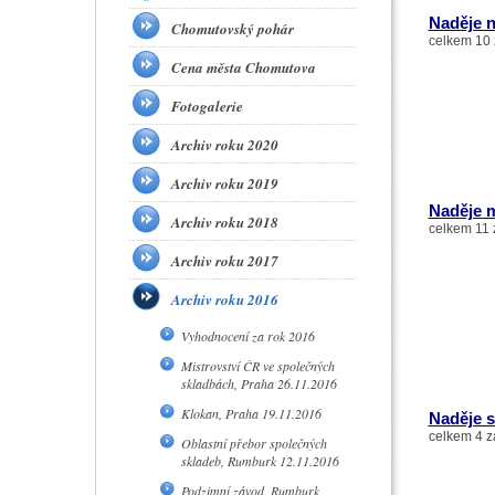
Naděje n
Chomutovský pohár
celkem 10 
Cena města Chomutova
Fotogalerie
Archiv roku 2020
Archiv roku 2019
Naděje m
Archiv roku 2018
celkem 11 
Archiv roku 2017
Archiv roku 2016
Vyhodnocení za rok 2016
Mistrovství ČR ve společných
skladbách, Praha 26.11.2016
Klokan, Praha 19.11.2016
Naděje s
celkem 4 z
Oblastní přebor společných
skladeb, Rumburk 12.11.2016
Podzimní závod, Rumburk