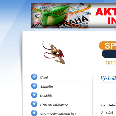
Výsled
Úvod
Aktuality
O oddíle
Užitečné informace
Kompletní
Umístění n
Severočeská oblastní liga