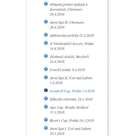
Oblastní přebor kadetek a
dorostenek, Chomutov
28.4.2018
Jarní liga IV, Chomutov
28.4.2018
Jablonecká perlička 21.4.2018
O Vinohradský hrozen, Praha
14.4.2018
Jiřetínský dráček, Meziboří
14.4.2018
Ústecký pohár, 8.4.2018
Jarní liga II, Ústí nad Labem
7.4.2018
Goodwill Cup, Praha 7.4.2018
Žďárská sněženka, 24.3.2018
Ajur Cup, Hradec Králové
31.3.2018
Bizon's Cup, Praha 24.3.2018
Jarní liga I, Ústí nad Labem
10.3.2018