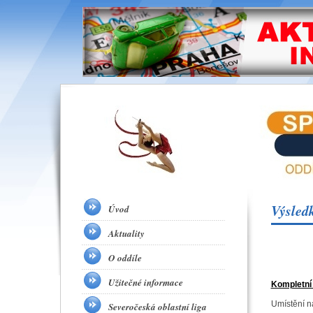
Výsled
Úvod
Aktuality
O oddíle
Užitečné informace
Kompletní
Umístění n
Severočeská oblastní liga