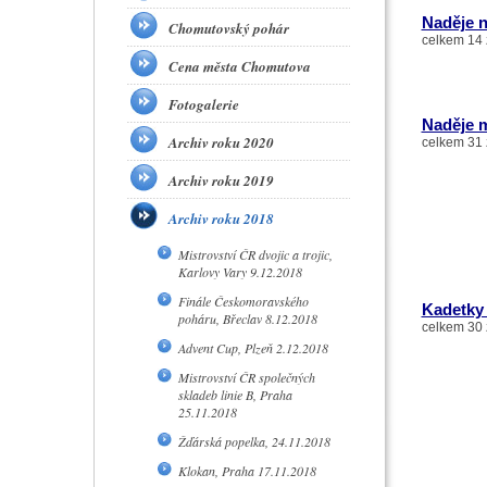
Naděje n
Chomutovský pohár
celkem 14 
Cena města Chomutova
Fotogalerie
Naděje m
Archiv roku 2020
celkem 31 
Archiv roku 2019
Archiv roku 2018
Mistrovství ČR dvojic a trojic,
Karlovy Vary 9.12.2018
Finále Českomoravského
Kadetky 
poháru, Břeclav 8.12.2018
celkem 30 
Advent Cup, Plzeň 2.12.2018
Mistrovství ČR společných
skladeb linie B, Praha
25.11.2018
Žďárská popelka, 24.11.2018
Klokan, Praha 17.11.2018