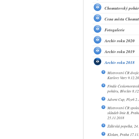
Chomutovský pohár
Cena města Chomut
Fotogalerie
Archiv roku 2020
Archiv roku 2019
Archiv roku 2018
Mistrovství ČR dvojic 
Karlovy Vary 9.12.2
Finále Českomoravs
poháru, Břeclav 8.12
Advent Cup, Plzeň 2.
Mistrovství ČR spole
skladeb linie B, Prah
25.11.2018
Žďárská popelka, 24
Klokan, Praha 17.11