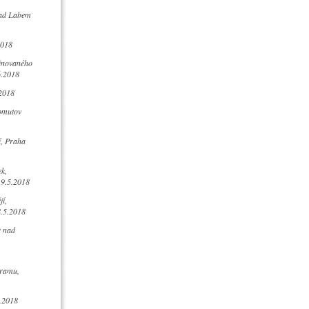
nad Labem
2018
inovaného
6.2018
2018
omutov
í, Praha
k,
19.5.2018
í,
8.5.2018
c nad
ramu,
.2018