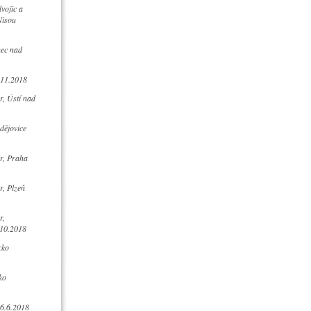
vojic a
Nisou
nec nad
.11.2018
, Ústí nad
dějovice
r, Praha
, Plzeň
r,
10.2018
cko
ko
16.6.2018