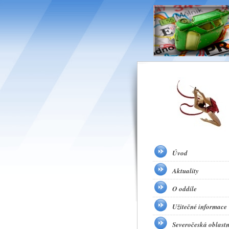
Úvod
Aktuality
O oddíle
Užitečné informace
Severočeská oblastn