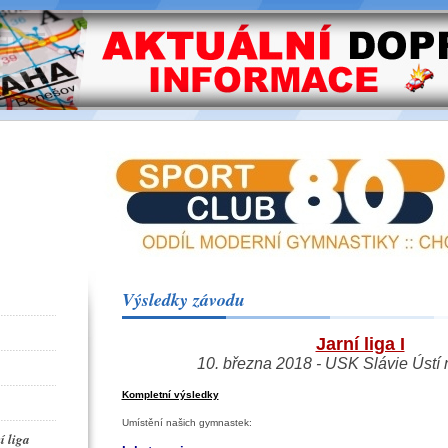
Výsledky závodu
Jarní liga I
10. března 2018 - USK Slávie Ústí
Kompletní výsledky
Umístění našich gymnastek:
í liga