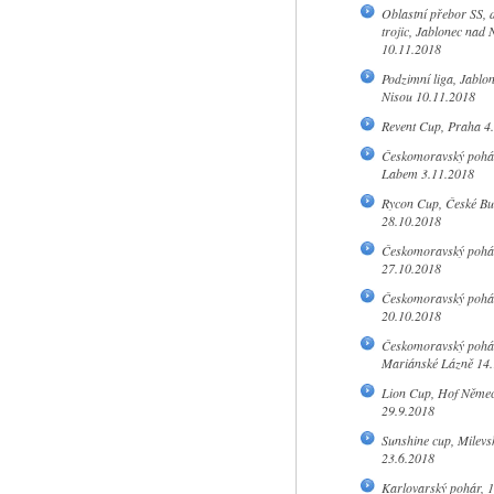
Oblastní přebor SS, d
trojic, Jablonec nad 
10.11.2018
Podzimní liga, Jablo
Nisou 10.11.2018
Revent Cup, Praha 4
Českomoravský pohár
Labem 3.11.2018
Rycon Cup, České Bu
28.10.2018
Českomoravský pohá
27.10.2018
Českomoravský pohár
20.10.2018
Českomoravský pohá
Mariánské Lázně 14.
Lion Cup, Hof Něme
29.9.2018
Sunshine cup, Milevs
23.6.2018
Karlovarský pohár, 