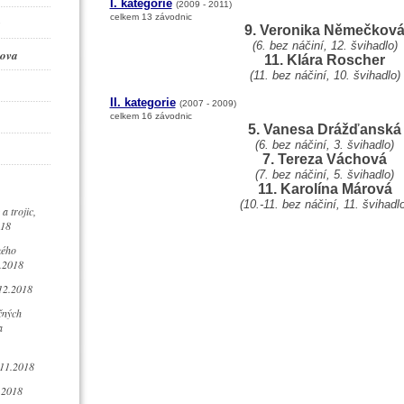
I. kategorie
(2009 - 2011)
celkem 13 závodnic
9. Veronika Němečkov
(6. bez náčiní, 12. švihadlo)
ova
11. Klára Roscher
(11. bez náčiní, 10. švihadlo)
II. kategorie
(2007 - 2009)
celkem 16 závodnic
5. Vanesa Drážďanská
(6. bez náčiní, 3. švihadlo)
7. Tereza Váchová
(7. bez náčiní, 5. švihadlo)
11. Karolína Márová
(10.-11. bez náčiní, 11. švihadl
a trojic,
018
kého
.2018
12.2018
čných
a
.11.2018
.2018