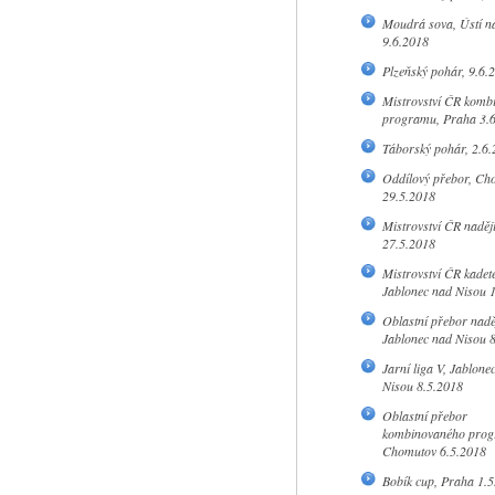
Moudrá sova, Ústí 
9.6.2018
Plzeňský pohár, 9.6.
Mistrovství ČR komb
programu, Praha 3.
Táborský pohár, 2.6.
Oddílový přebor, Ch
29.5.2018
Mistrovství ČR naděj
27.5.2018
Mistrovství ČR kadete
Jablonec nad Nisou 
Oblastní přebor naděj
Jablonec nad Nisou 
Jarní liga V, Jablone
Nisou 8.5.2018
Oblastní přebor
kombinovaného prog
Chomutov 6.5.2018
Bobík cup, Praha 1.5