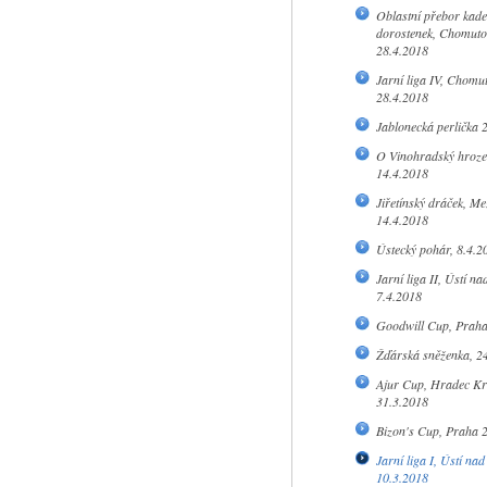
Oblastní přebor kade
dorostenek, Chomuto
28.4.2018
Jarní liga IV, Chomu
28.4.2018
Jablonecká perlička 
O Vinohradský hroze
14.4.2018
Jiřetínský dráček, Me
14.4.2018
Ústecký pohár, 8.4.2
Jarní liga II, Ústí n
7.4.2018
Goodwill Cup, Praha
Žďárská sněženka, 2
Ajur Cup, Hradec Kr
31.3.2018
Bizon's Cup, Praha 
Jarní liga I, Ústí na
10.3.2018