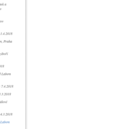
tek a
v
tov
21.4.2018
n, Praha
ziboří
018
ad Labem
 7.4.2018
4.3.2018
álové
24.3.2018
d Labem