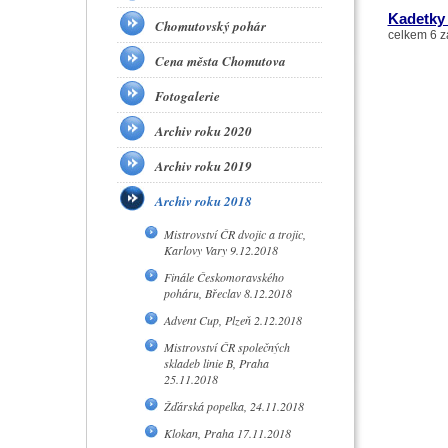
Kadetky
Chomutovský pohár
celkem 6 z
Cena města Chomutova
Fotogalerie
Archiv roku 2020
Archiv roku 2019
Archiv roku 2018
Mistrovství ČR dvojic a trojic,
Karlovy Vary 9.12.2018
Finále Českomoravského
poháru, Břeclav 8.12.2018
Advent Cup, Plzeň 2.12.2018
Mistrovství ČR společných
skladeb linie B, Praha
25.11.2018
Žďárská popelka, 24.11.2018
Klokan, Praha 17.11.2018