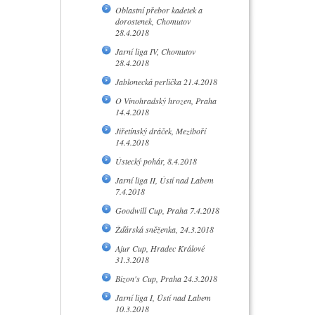
Oblastní přebor kadetek a
dorostenek, Chomutov
28.4.2018
Jarní liga IV, Chomutov
28.4.2018
Jablonecká perlička 21.4.2018
O Vinohradský hrozen, Praha
14.4.2018
Jiřetínský dráček, Meziboří
14.4.2018
Ústecký pohár, 8.4.2018
Jarní liga II, Ústí nad Labem
7.4.2018
Goodwill Cup, Praha 7.4.2018
Žďárská sněženka, 24.3.2018
Ajur Cup, Hradec Králové
31.3.2018
Bizon's Cup, Praha 24.3.2018
Jarní liga I, Ústí nad Labem
10.3.2018