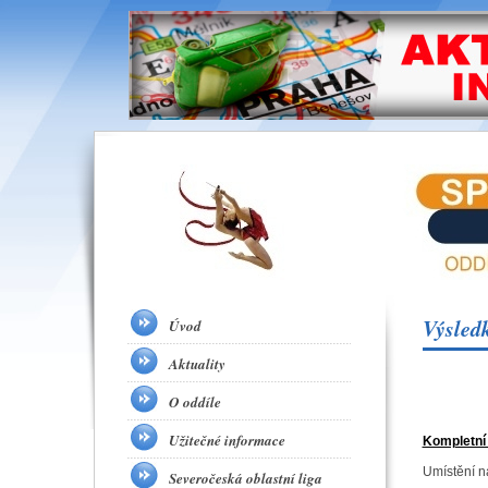
Výsled
Úvod
Aktuality
O oddíle
Užitečné informace
Kompletní
Umístění n
Severočeská oblastní liga